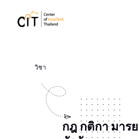
วิชา
กฎ กติกา มารย